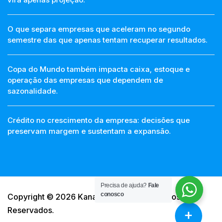
O que separa empresas que aceleram no segundo
semestre das que apenas tentam recuperar resultados.
Copa do Mundo também impacta caixa, estoque e
operação das empresas que dependem de
sazonalidade.
Crédito no crescimento da empresa: decisões que
preservam margem e sustentam a expansão.
Precisa de ajuda?
Fale
conosco
Copyright © 2026 Kanal Group Todos Direitos
Reservados.
+