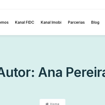
omos
Kanal FIDC
Kanal Imobi
Parcerias
Blog
Autor:
Ana Pereir
Home