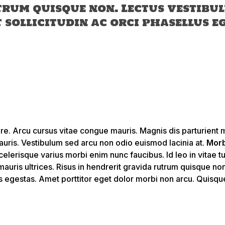
trum quisque non. Lectus vestibu
sollicitudin ac orci phasellus e
nare. Arcu cursus vitae congue mauris. Magnis dis parturient
uris. Vestibulum sed arcu non odio euismod lacinia at.
Morb
celerisque varius morbi enim nunc faucibus. Id leo in vitae 
uris ultrices. Risus in hendrerit gravida rutrum quisque non
us egestas. Amet porttitor eget dolor morbi non arcu. Quisqu